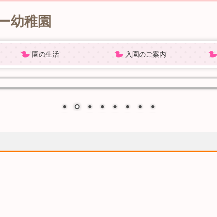
園の生活
入園のご案内
)
cherry blog
1日の流れ
年間行事
各種書類
課外教室
プレ保育
園見学
募集要項
バスコース
よくあるご質問