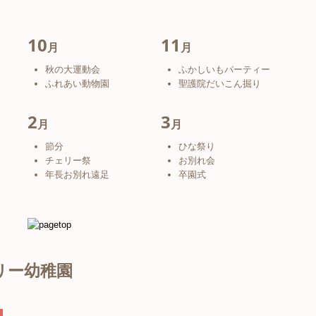
10
11
月
月
秋の大運動会
ふかしいもパーティー
ふれあい動物園
聖護院だいこん掘り
2
3
月
月
節分
ひな祭り
チェリー祭
お別れ会
年長お別れ遠足
卒園式