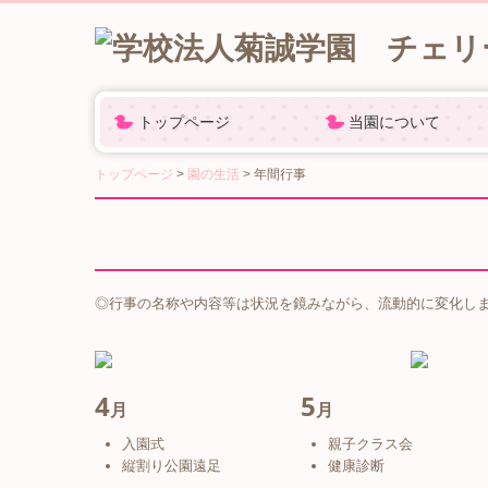
トップページ
当園について
保育理念
施設紹介
2歳児クラス(４年保育
園の概要
交通案内
トップページ
園の生活
年間行事
◎行事の名称や内容等は状況を鏡みながら、流動的に変化し
4
5
月
月
入園式
親子クラス会
縦割り公園遠足
健康診断