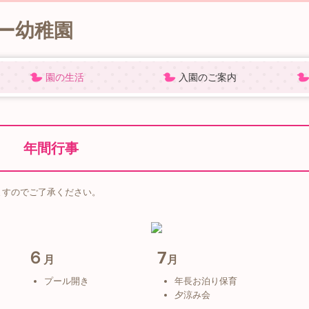
園の生活
入園のご案内
)
cherry blog
1日の流れ
年間行事
各種書類
課外教室
プレ保育
園見学
募集要項
バスコース
よくあるご質問
年間行事
ますのでご了承ください。
６
7
月
月
プール開き
年長お泊り保育
夕涼み会