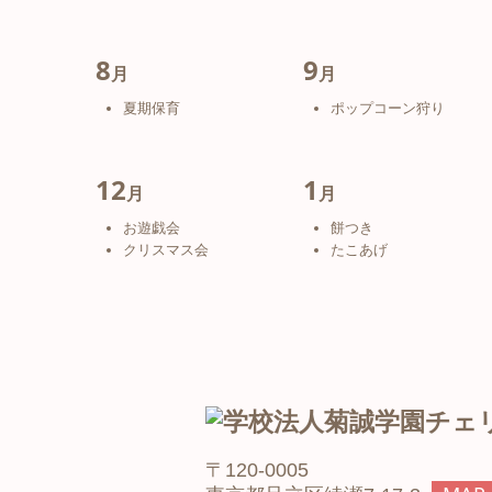
8
9
月
月
夏期保育
ポップコーン狩り
12
1
月
月
お遊戯会
餅つき
クリスマス会
たこあげ
〒120-0005