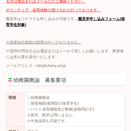
る方は電話またはメールにてご連絡ください。
1日の流れ
ボランティア・保育体験の受け入れも行っております。
園見学はコチラでも申し込みが可能です→
園見学申し込みフォーム(保
年間行事
育学生対象)
各種書類
※派遣会社経由の採用は行っておりません。
課外教室
※質問や問合せはお電話またはメールで宜しくお願いします。希望者
入園のご案内
には求人票を送付いたします。
メールアドレス：info@cherry.ed.jp
プレ保育
幼稚園教諭 募集要項
園見学
募集要項
職種
〇幼稚園教諭
〇保育補助(夜間部の保育学生)
バスコース
〇パート保育補助及び事務(資格問わず)
※新卒、既卒は問いません。
よくあるご質問
※中途採用も可能です。