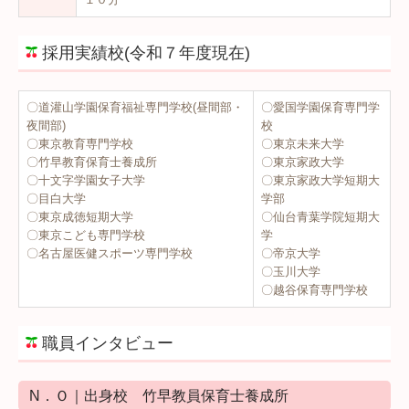
採用実績校(令和７年度現在)
〇道灌山学園保育福祉専門学校(昼間部・
〇愛国学園保育専門学
夜間部)
校
〇東京教育専門学校
〇東京未来大学
〇竹早教育保育士養成所
〇東京家政大学
〇十文字学園女子大学
〇東京家政大学短期大
〇目白大学
学部
〇東京成徳短期大学
〇仙台青葉学院短期大
〇東京こども専門学校
学
〇名古屋医健スポーツ専門学校
〇帝京大学
〇玉川大学
〇越谷保育専門学校
職員インタビュー
N．Ｏ｜出身校 竹早教員保育士養成所