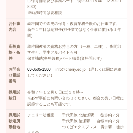
〇保育補助及び事務パート 例9:00～15:00、12:30～1
8:30）
※勤務時間は要相談
お仕事
幼稚園での園児の保育・教育業務全般のお仕事です。
内容
新卒１年目は副担任(担任業ではなく仕事に慣れる１年
間)
応募資
幼稚園教諭の資格お持ちの方 （一種、二種）、夜間部
格・条
学生可、学生アルバイトも可
件
保育補助(事務兼務)パート職員(資格問わず)
お問合
03-3605-1580
info@cherry.ed.jp （詳しくは園に連絡
せ電話
してください）
番号
採用試
令和７年１２月６日(土)１０時～
験日
※必ず事前にお問い合わせください。都合の良い日程に
調節することも可能です。
採用試
チェリー幼稚園 千代田線 北綾瀬駅 徒歩約７分
験場所
千代田線 綾瀬駅 自転車約７分
勤務地
つくばエクスプレス 青井駅 徒歩
１０分