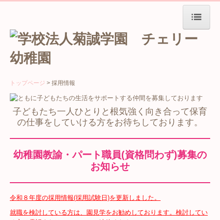
トップページ
当園について
トップページ
採用情報
保育理念
施設紹介
子どもたち一人ひとりと根気強く向き合って保育
の仕事をしていける方をお待ちしております。
2歳児クラス(４年保育)
園の概要
幼稚園教諭・パート職員(資格問わず)募集の
お知らせ
交通案内
園の生活
令和８年度の採用情報(採用試験日)を更新しました。
cherry blog
就職を検討している方は、園見学をお勧めしております。検討してい