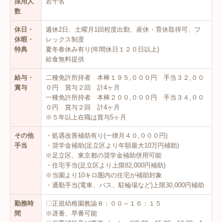
採用人
若干名
預かり保育
数
採用情報
休日・
週休2日、土曜月1回程度出勤、産休・育休取得可、フ
休暇・
レックス制度
特典
夏冬春休み有り(年間休日１２０日以上)
給食無料提供
給与・
二種免許所持者 本棒１９５,０００円 手当３２,００
賞与
０円 賞与２回 計4ヶ月
一種免許所持者 本棒２００,０００円 手当３４,００
０円 賞与２回 計4ヶ月
※５年以上在職は賞与5ヶ月
その他
・処遇改善補助有り(一律月４０,０００円)
手当
・奨学金補助(足立区より年額最大10万円補助)
※足立区、東京都の奨学金補助併用可能
・住宅手当(足立区より上限82,000円補助)
※当園より10キロ圏内の住宅が補助対象
・通勤手当(電車、バス、駐輪場など)上限30,000円補助
勤務時
〇正規幼稚園教諭８：００～１６：１５
間
※遅番、早番可能